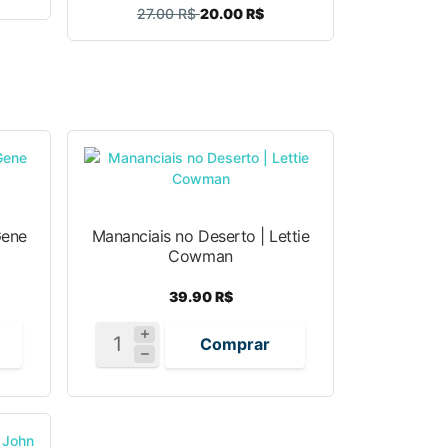
27.00 R$
20.00 R$
Gene
Mananciais no Deserto | Lettie
Cowman
39.90 R$
Comprar