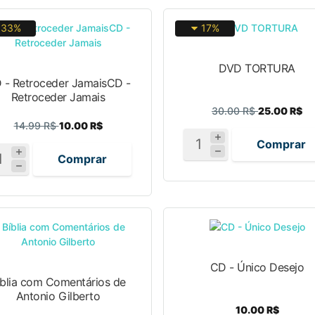
33%
17%
DVD TORTURA
 - Retroceder JamaisCD -
Retroceder Jamais
30.00 R$
25.00 R$
14.99 R$
10.00 R$
Comprar
Comprar
CD - Único Desejo
íblia com Comentários de
Antonio Gilberto
10.00 R$