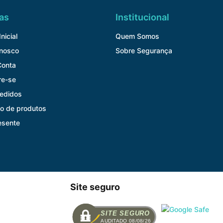
as
Institucional
nicial
Quem Somos
onosco
Sobre Segurança
Conta
re-se
edidos
o de produtos
esente
Site seguro
SITE SEGURO
AUDITADO 08/08/26