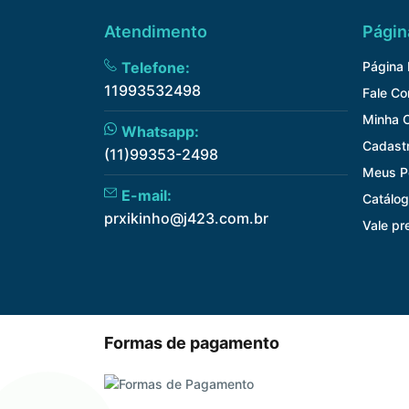
Atendimento
Págin
Telefone:
Página I
11993532498
Fale C
Minha 
Whatsapp:
Cadast
(11)99353-2498
Meus P
E-mail:
Catálog
prxikinho@j423.com.br
Vale pr
Formas de pagamento