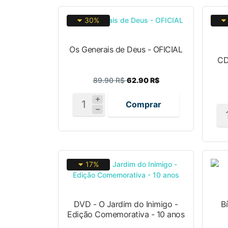
30%
Os Generais de Deus - OFICIAL
CD
89.90 R$
62.90 R$
Comprar
17%
DVD - O Jardim do Inimigo -
B
Edição Comemorativa - 10 anos