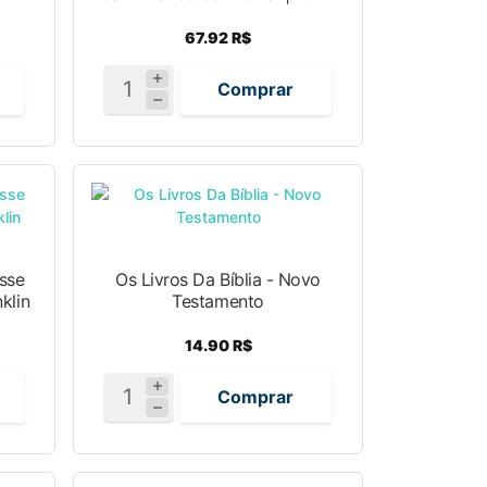
67.92 R$
Comprar
sse
Os Livros Da Bíblia - Novo
klin
Testamento
14.90 R$
Comprar