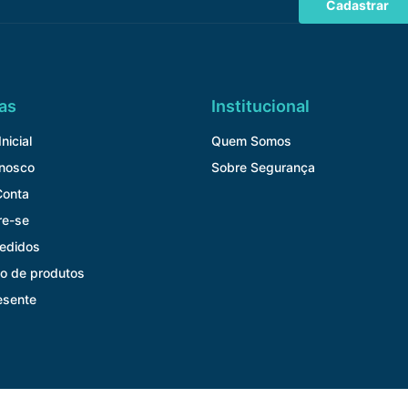
Cadastrar
as
Institucional
nicial
Quem Somos
onosco
Sobre Segurança
Conta
re-se
edidos
o de produtos
esente