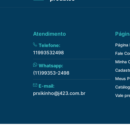
Atendimento
Págin
Telefone:
Página I
11993532498
Fale C
Minha 
Whatsapp:
Cadast
(11)99353-2498
Meus P
E-mail:
Catálog
prxikinho@j423.com.br
Vale pr