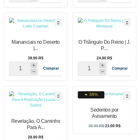
Mananciais no Deserto
O Triângulo Do Reino | J.
|...
P....
39.90 R$
24.90 R$
Comprar
Comprar
38%
Sedentos por
Avivamento
Revelação, O Caminho
36.90 R$
23.00 R$
Para A...
28.90 R$