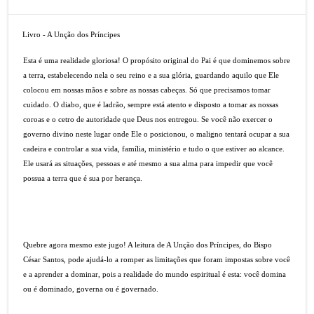
Livro - A Unção dos Príncipes
Esta é uma realidade gloriosa! O propósito original do Pai é que dominemos sobre
a terra, estabelecendo nela o seu reino e a sua glória, guardando aquilo que Ele
colocou em nossas mãos e sobre as nossas cabeças. Só que precisamos tomar
cuidado. O diabo, que é ladrão, sempre está atento e disposto a tomar as nossas
coroas e o cetro de autoridade que Deus nos entregou. Se você não exercer o
governo divino neste lugar onde Ele o posicionou, o maligno tentará ocupar a sua
cadeira e controlar a sua vida, família, ministério e tudo o que estiver ao alcance.
Ele usará as situações, pessoas e até mesmo a sua alma para impedir que você
possua a terra que é sua por herança.
Quebre agora mesmo este jugo! A leitura de A Unção dos Príncipes, do Bispo
César Santos, pode ajudá-lo a romper as limitações que foram impostas sobre você
e a aprender a dominar, pois a realidade do mundo espiritual é esta: você domina
ou é dominado, governa ou é governado.