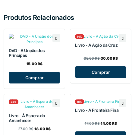
Produtos Relacionados
14%
Livro - A Ação da Cruz
DVD - A Unção dos
Príncipes
35.00 R$
30.00 R$
15.00 R$
Comprar
Comprar
33%
18%
Livro - A Fronteira Final
Livro - À Espera do
Amanhecer
17.00 R$
14.00 R$
27.00 R$
18.00 R$