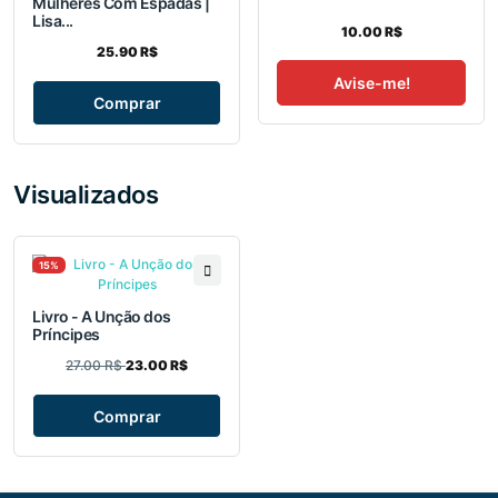
Mulheres Com Espadas |
Lisa...
10.00 R$
25.90 R$
Avise-me!
Comprar
Visualizados
15%
Livro - A Unção dos
Príncipes
27.00 R$
23.00 R$
Comprar