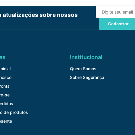
ba atualizações sobre nossos
Cadastrar
as
Institucional
nicial
Quem Somos
onosco
Sobre Segurança
Conta
re-se
edidos
o de produtos
esente