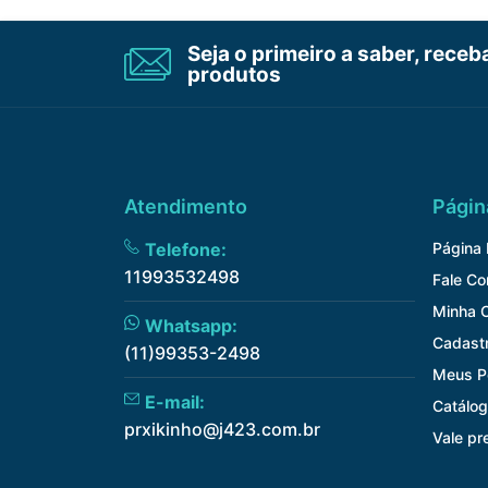
Seja o primeiro a saber, rece
produtos
Atendimento
Págin
Telefone:
Página I
11993532498
Fale C
Minha 
Whatsapp:
Cadast
(11)99353-2498
Meus P
E-mail:
Catálog
prxikinho@j423.com.br
Vale pr