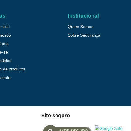
as
Institucional
nicial
Quem Somos
onosco
Sobre Segurança
Conta
e-se
edidos
o de produtos
esente
Site seguro
SITE SEGURO