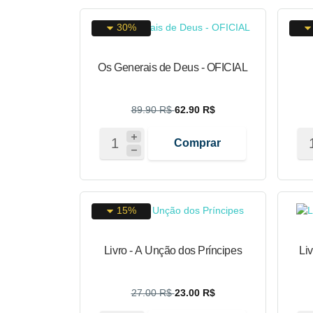
30%
Os Generais de Deus - OFICIAL
89.90 R$
62.90 R$
Comprar
15%
Livro - A Unção dos Príncipes
Li
27.00 R$
23.00 R$