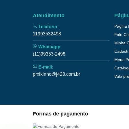
Atendimento
Págin
Página I
Telefone:
11993532498
Fale C
Minha 
Whatsapp:
Cadastr
(11)99353-2498
Meus P
E-mail:
Catálog
prxikinho@j423.com.br
Vale pr
Formas de pagamento