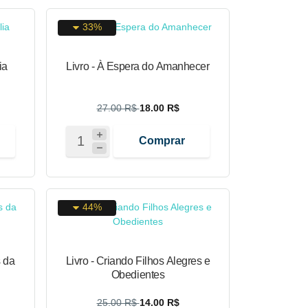
33%
ia
Livro - À Espera do Amanhecer
27.00 R$
18.00 R$
Comprar
44%
 da
Livro - Criando Filhos Alegres e
Obedientes
25.00 R$
14.00 R$