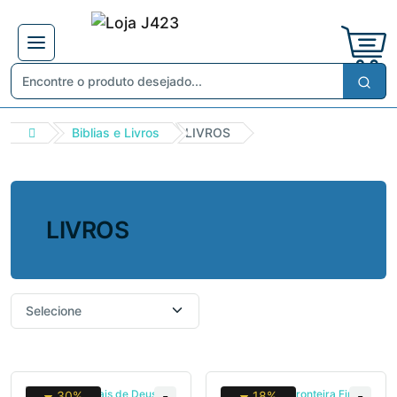
Biblias e Livros
LIVROS
LIVROS
30%
18%