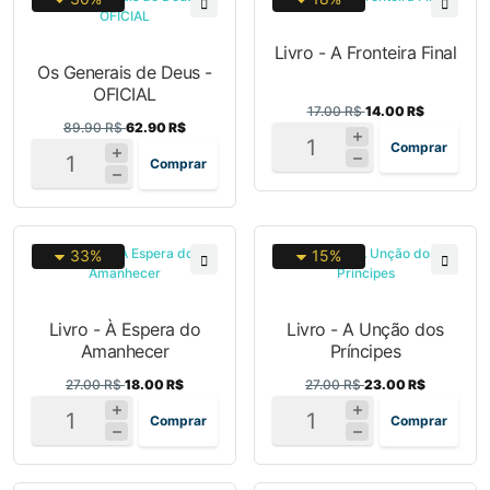
Livro - A Fronteira Final
Os Generais de Deus -
OFICIAL
17.00 R$
14.00 R$
89.90 R$
62.90 R$
Comprar
Comprar
33%
15%
Livro - À Espera do
Livro - A Unção dos
Amanhecer
Príncipes
27.00 R$
18.00 R$
27.00 R$
23.00 R$
Comprar
Comprar