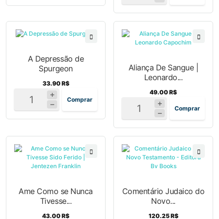
A Depressão de
Aliança De Sangue |
Spurgeon
Leonardo...
33.90 R$
49.00 R$
Comprar
Comprar
Ame Como se Nunca
Comentário Judaico do
Tivesse...
Novo...
43.00 R$
120.25 R$