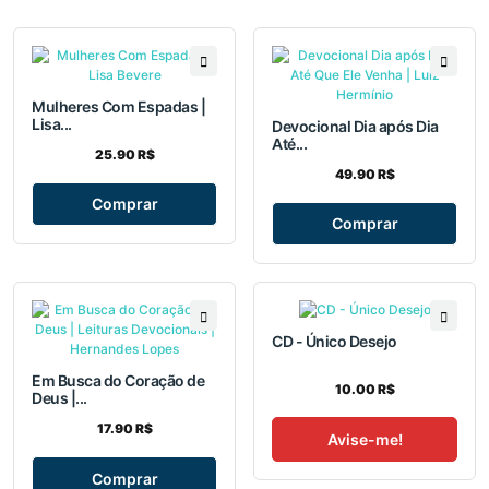
Mulheres Com Espadas |
Lisa...
Devocional Dia após Dia
Até...
25.90 R$
49.90 R$
Comprar
Comprar
CD - Único Desejo
Em Busca do Coração de
10.00 R$
Deus |...
17.90 R$
Avise-me!
Comprar