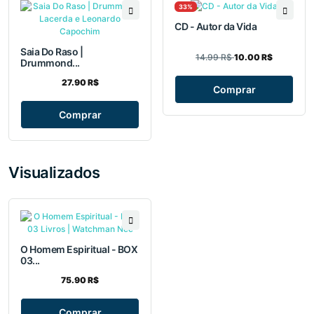
33%
CD - Autor da Vida
Saia Do Raso |
14.99 R$
10.00 R$
Drummond...
27.90 R$
Comprar
Comprar
Visualizados
O Homem Espiritual - BOX
03...
75.90 R$
Comprar