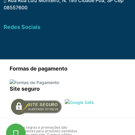
Rua Rua Luiz Monteiro, N. 195 Cidade Poá, SP Cep
08557600
Redes Sociais
Formas de pagamento
Site seguro
SITE SEGURO
AUDITADO 07/08/26
Todas as regras e promoções são
válidas apenas para produtos vendidos
e entregues pelo site. O preço válido