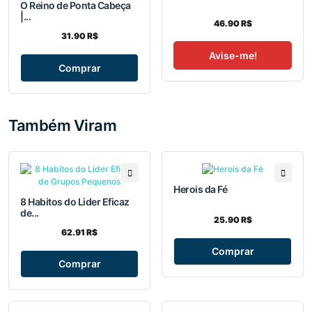
O Reino de Ponta Cabeça
|...
46.90 R$
31.90 R$
Avise-me!
Comprar
Também Viram
Herois da Fé
8 Habitos do Lider Eficaz
de...
25.90 R$
62.91 R$
Comprar
Comprar