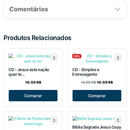
Comentários
Produtos Relacionados
33%
CD - Jesus esta nação
CD - Simples e
quer te...
Extravagante
10.00 R$
14.99 R$
10.00 R$
Comprar
Comprar
Bíblia Sagrada Jesus Copy