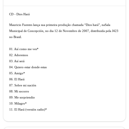
CD - Dios Hará
Mauricio Fuentes lança sua primeira produção chamada “Dios hará”, naSala
Municipal de Concepción, no dia 12 de Novembro de 2007, distribuida pela J423
no Brasil.
01. Así como me ves*
02. Adoremos
03. Así será
04. Quiero estar donde estas
05. Amigo*
06. El Hará
07. Sobre mi nación
08. Mi socorro
09. Me sorpriendio
10. Milagro*
11. El Hará (versión radio)*