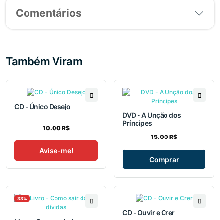
Comentários
Também Viram
CD - Único Desejo
DVD - A Unção dos
Príncipes
10.00 R$
15.00 R$
Avise-me!
Comprar
33%
CD - Ouvir e Crer