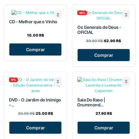
30%
CD - Melhor que o Vinho
Os Generais de Deus -
OFICIAL
10.00 R$
89.90 R$
62.90 R$
Comprar
Comprar
17%
DVD - O Jardim do Inimigo
Saia Do Raso |
-...
Drummond...
30.00 R$
25.00 R$
27.90 R$
Comprar
Comprar